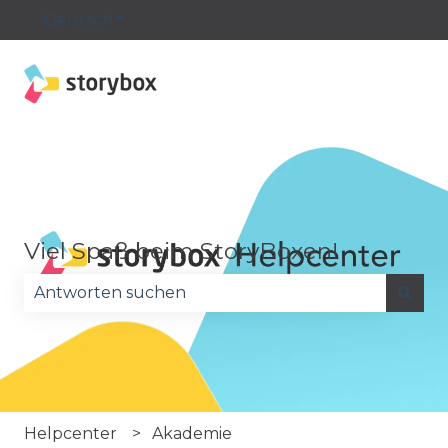
Deutsch
Untermenü für Übersetzungen anzeige
Viel Spaß beim StoryBoxen!
Es gibt keine Vorschläge, da das Suchfeld leer is
Helpcenter
Akademie