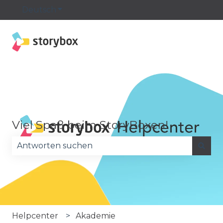
Deutsch
Untermenü für Übersetzungen anzeige
Viel Spaß beim StoryBoxen!
Es gibt keine Vorschläge, da das Suchfeld leer is
Helpcenter
Akademie