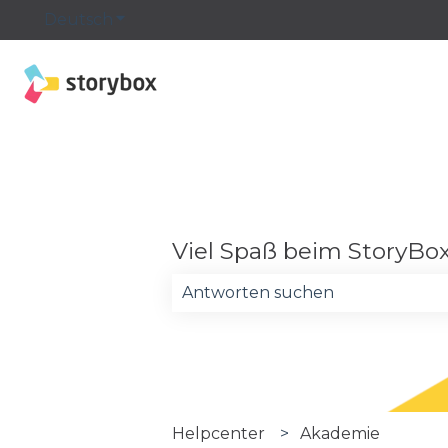
Deutsch
Untermenü für Übersetzungen anzeige
Viel Spaß beim StoryBo
Es gibt keine Vorschläge, da das
Helpcenter
Akademie