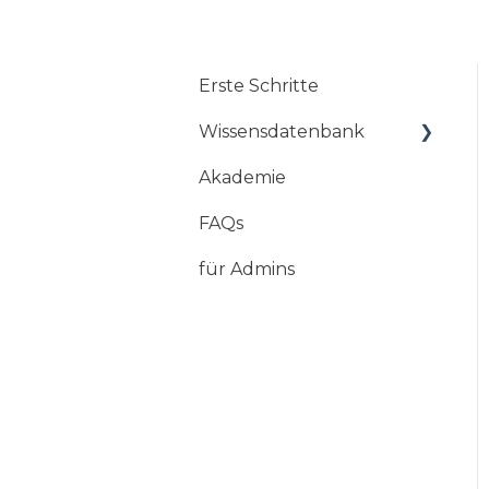
Erste Schritte
Wissensdatenbank
Akademie
Mobile App
FAQs
StoryBox Web-Studio
für Admins
StoryBox Cloud
StoryBox Screens