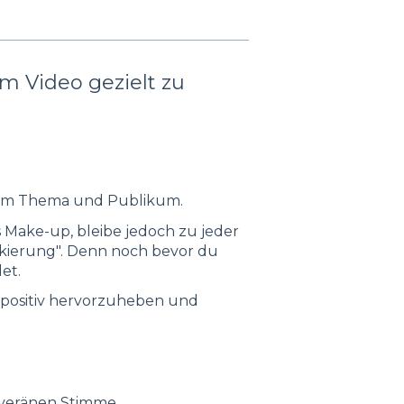
im Video gezielt zu
zum Thema und Publikum.
s Make-up, bleibe jedoch zu jeder
skierung". Denn noch bevor du
et.
t positiv hervorzuheben und
uveränen Stimme.