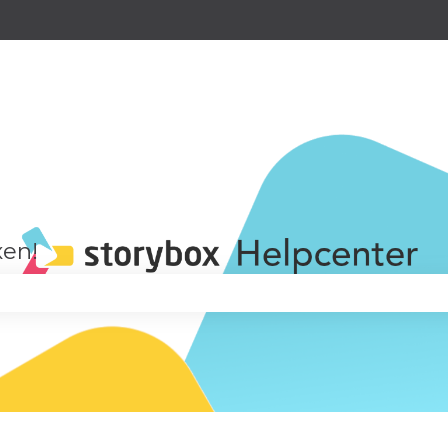
n
xen!
 Suchfeld leer ist.