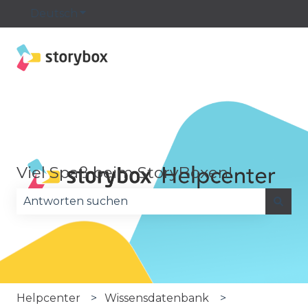
Deutsch
Untermenü für Übersetzungen anzeige
Viel Spaß beim StoryBoxen!
Es gibt keine Vorschläge, da das Suchfeld leer is
Helpcenter
Wissensdatenbank