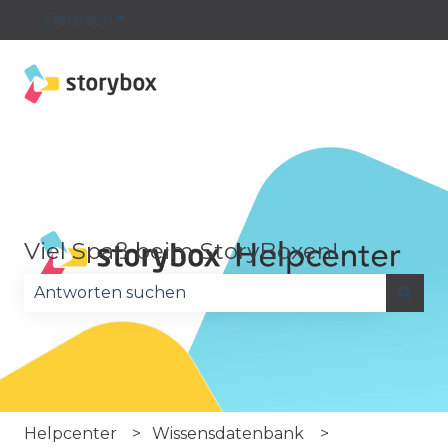
Deutsch
Untermenü für Übersetzungen anzeige
Viel Spaß beim StoryBoxen!
Es gibt keine Vorschläge, da das Suchfeld leer is
Helpcenter
Wissensdatenbank