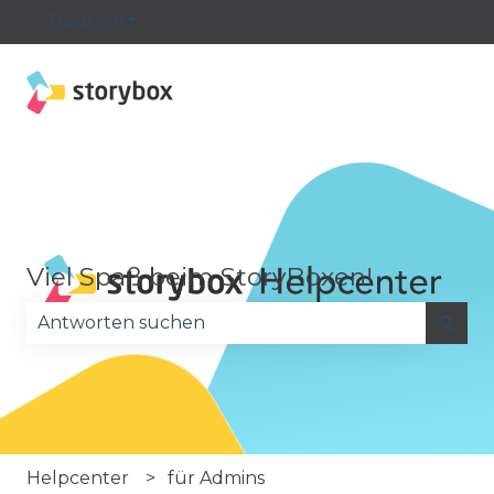
Deutsch
Untermenü für Übersetzungen anzeige
Viel Spaß beim StoryBoxen!
Es gibt keine Vorschläge, da das Suchfeld leer is
Helpcenter
für Admins