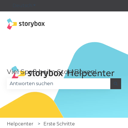
Deutsch
Untermenü für Übersetzungen anzeige
Viel Spaß beim StoryBoxen!
Es gibt keine Vorschläge, da das Suchfeld leer is
Helpcenter
Erste Schritte