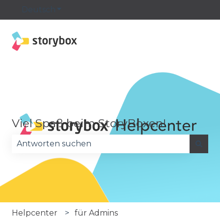
Deutsch
Untermenü für Übersetzungen anzeige
Viel Spaß beim StoryBoxen!
Es gibt keine Vorschläge, da das Suchfeld leer is
Helpcenter
für Admins