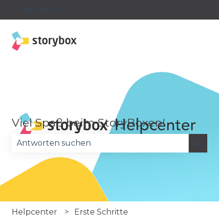
Deutsch
Untermenü für Übersetzungen anzeige
Viel Spaß beim StoryBoxen!
Es gibt keine Vorschläge, da das Suchfeld leer is
Helpcenter
Erste Schritte