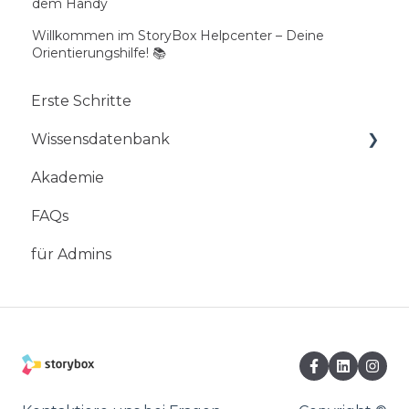
dem Handy
Willkommen im StoryBox Helpcenter – Deine
Orientierungshilfe! 📚
Erste Schritte
Wissensdatenbank
Akademie
Mobile App
FAQs
StoryBox Web-Studio
für Admins
StoryBox Cloud
StoryBox Screens